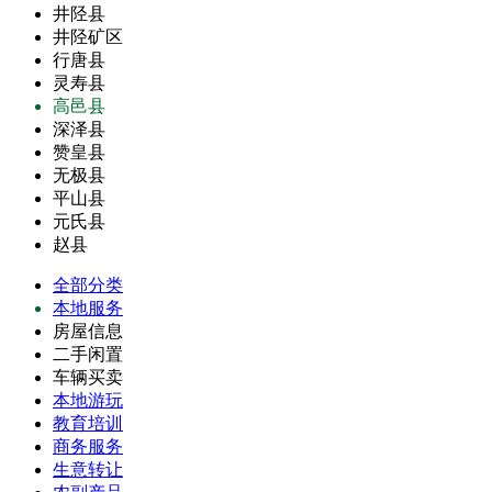
井陉县
井陉矿区
行唐县
灵寿县
高邑县
深泽县
赞皇县
无极县
平山县
元氏县
赵县
全部分类
本地服务
房屋信息
二手闲置
车辆买卖
本地游玩
教育培训
商务服务
生意转让