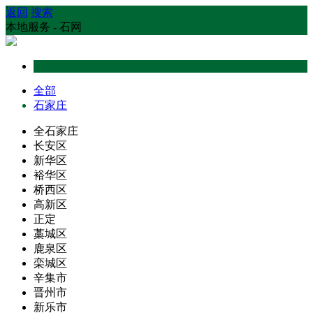
返回
搜索
本地服务 - 石网
全部
石家庄
全石家庄
长安区
新华区
裕华区
桥西区
高新区
正定
藁城区
鹿泉区
栾城区
辛集市
晋州市
新乐市