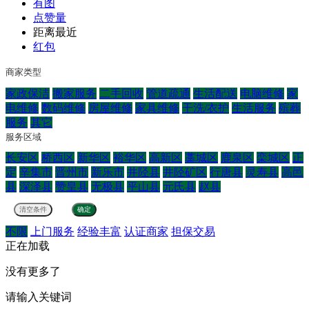
有图
点赞量
距离最近
红包
商家类型
家政保洁
搬家服务
二手回收
管道疏通
生活配送
电脑维修
家
电维修
数码维修
房屋维修
家具维修
干洗/衣护
生活服务
殡葬
服务
其它
服务区域
长安区
桥西区
新华区
裕华区
高新区
藁城区
鹿泉区
栾城区
正
定
辛集市
晋州市
新乐市
井陉县
井陉矿区
行唐县
灵寿县
高邑
县
深泽县
赞皇县
无极县
平山县
元氏县
赵县
不限
上门服务
经验丰富
认证商家
担保交易
正在加载
没有更多了
请输入关键词