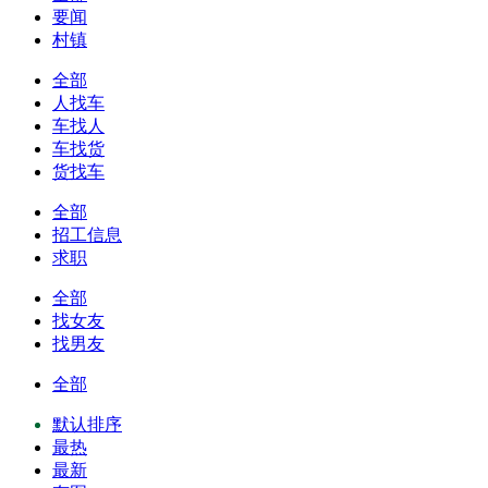
要闻
村镇
全部
人找车
车找人
车找货
货找车
全部
招工信息
求职
全部
找女友
找男友
全部
默认排序
最热
最新