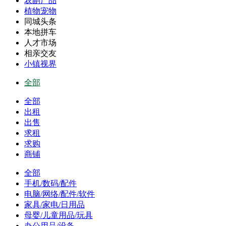
农副产品
植物宠物
同城头条
本地拼车
人才市场
相亲交友
小镇视界
全部
全部
出租
出售
求租
求购
商铺
全部
手机/数码/配件
电脑/网络/配件/软件
家具/家电/日用品
母婴/儿童用品/玩具
办公用品/设备