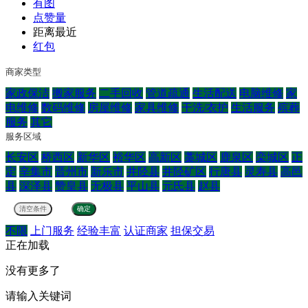
有图
点赞量
距离最近
红包
商家类型
家政保洁
搬家服务
二手回收
管道疏通
生活配送
电脑维修
家
电维修
数码维修
房屋维修
家具维修
干洗/衣护
生活服务
殡葬
服务
其它
服务区域
长安区
桥西区
新华区
裕华区
高新区
藁城区
鹿泉区
栾城区
正
定
辛集市
晋州市
新乐市
井陉县
井陉矿区
行唐县
灵寿县
高邑
县
深泽县
赞皇县
无极县
平山县
元氏县
赵县
不限
上门服务
经验丰富
认证商家
担保交易
正在加载
没有更多了
请输入关键词