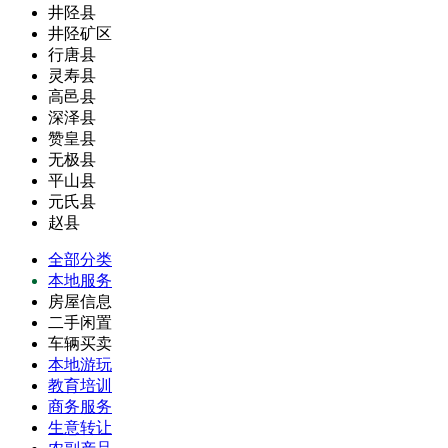
井陉县
井陉矿区
行唐县
灵寿县
高邑县
深泽县
赞皇县
无极县
平山县
元氏县
赵县
全部分类
本地服务
房屋信息
二手闲置
车辆买卖
本地游玩
教育培训
商务服务
生意转让