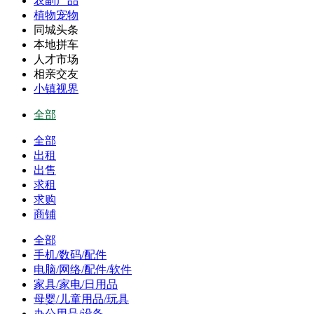
农副产品
植物宠物
同城头条
本地拼车
人才市场
相亲交友
小镇视界
全部
全部
出租
出售
求租
求购
商铺
全部
手机/数码/配件
电脑/网络/配件/软件
家具/家电/日用品
母婴/儿童用品/玩具
办公用品/设备