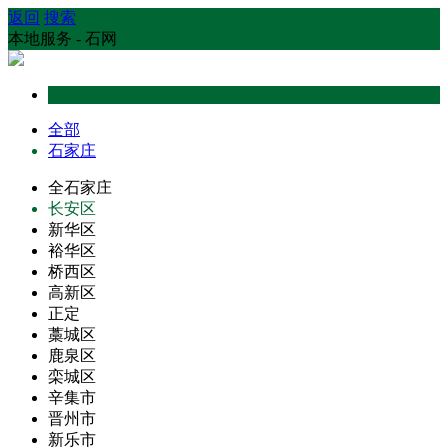
返回
搜索
本地服务 - 石网
全部
石家庄
全石家庄
长安区
新华区
裕华区
桥西区
高新区
正定
藁城区
鹿泉区
栾城区
辛集市
晋州市
新乐市