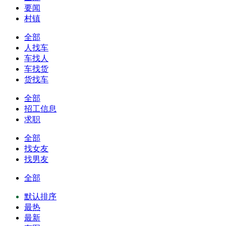
要闻
村镇
全部
人找车
车找人
车找货
货找车
全部
招工信息
求职
全部
找女友
找男友
全部
默认排序
最热
最新