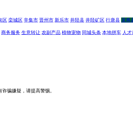
泉区
栾城区
辛集市
晋州市
新乐市
井陉县
井陉矿区
行唐县
灵寿
商务服务
生意转让
农副产品
植物宠物
同城头条
本地拼车
人才
有诈骗嫌疑，请提高警惕。