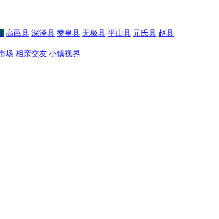
县
高邑县
深泽县
赞皇县
无极县
平山县
元氏县
赵县
市场
相亲交友
小镇视界