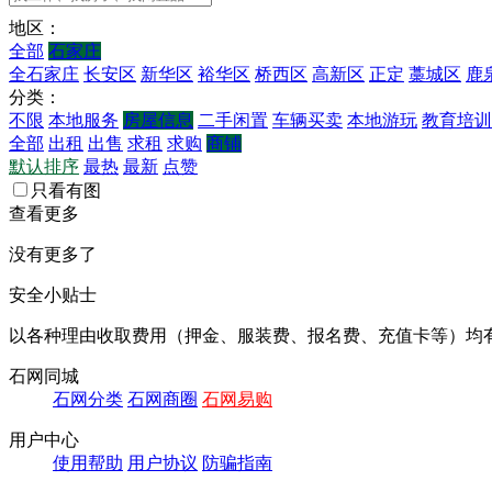
地区：
全部
石家庄
全石家庄
长安区
新华区
裕华区
桥西区
高新区
正定
藁城区
鹿
分类：
不限
本地服务
房屋信息
二手闲置
车辆买卖
本地游玩
教育培训
全部
出租
出售
求租
求购
商铺
默认排序
最热
最新
点赞
只看有图
查看更多
没有更多了
安全小贴士
以各种理由收取费用（押金、服装费、报名费、充值卡等）均
石网同城
石网分类
石网商圈
石网易购
用户中心
使用帮助
用户协议
防骗指南