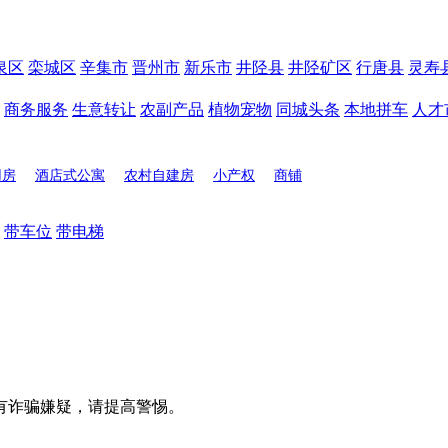
泉区
栾城区
辛集市
晋州市
新乐市
井陉县
井陉矿区
行唐县
灵寿
商务服务
生意转让
农副产品
植物宠物
同城头条
本地拼车
人才
用房
酒店式公寓
农村自建房
小产权
商铺
带车位
带电梯
有诈骗嫌疑，请提高警惕。