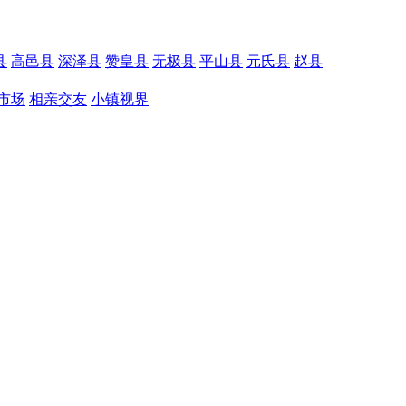
县
高邑县
深泽县
赞皇县
无极县
平山县
元氏县
赵县
市场
相亲交友
小镇视界