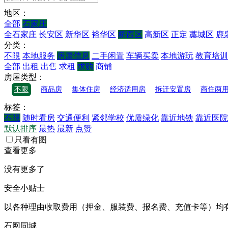
地区：
全部
石家庄
全石家庄
长安区
新华区
裕华区
桥西区
高新区
正定
藁城区
鹿
分类：
不限
本地服务
房屋信息
二手闲置
车辆买卖
本地游玩
教育培训
全部
出租
出售
求租
求购
商铺
房屋类型：
不限
商品房
集体住房
经济适用房
拆迁安置房
商住两
标签：
不限
随时看房
交通便利
紧邻学校
优质绿化
靠近地铁
靠近医院
默认排序
最热
最新
点赞
只看有图
查看更多
没有更多了
安全小贴士
以各种理由收取费用（押金、服装费、报名费、充值卡等）均
石网同城