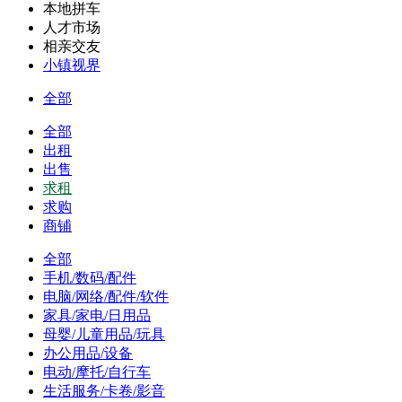
本地拼车
人才市场
相亲交友
小镇视界
全部
全部
出租
出售
求租
求购
商铺
全部
手机/数码/配件
电脑/网络/配件/软件
家具/家电/日用品
母婴/儿童用品/玩具
办公用品/设备
电动/摩托/自行车
生活服务/卡卷/影音