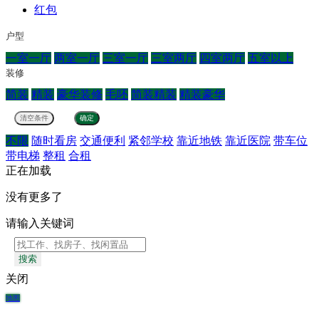
红包
户型
一室一厅
两室一厅
三室一厅
三室两厅
四室两厅
五室以上
装修
简装
精装
豪华装修
毛呸
简装精装
精装豪华
不限
随时看房
交通便利
紧邻学校
靠近地铁
靠近医院
带车位
带电梯
整租
合租
正在加载
没有更多了
请输入关键词
搜索
关闭
地图