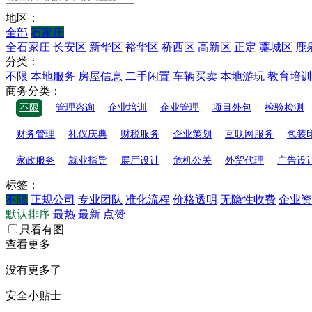
地区：
全部
石家庄
全石家庄
长安区
新华区
裕华区
桥西区
高新区
正定
藁城区
鹿
分类：
不限
本地服务
房屋信息
二手闲置
车辆买卖
本地游玩
教育培训
商务分类：
不限
管理咨询
企业培训
企业管理
项目外包
检验检测
财务管理
礼仪庆典
财税服务
企业策划
互联网服务
包装
家政服务
就业指导
展厅设计
危机公关
外贸代理
广告设
标签：
不限
正规公司
专业团队
准化流程
价格透明
无隐性收费
企业资
默认排序
最热
最新
点赞
只看有图
查看更多
没有更多了
安全小贴士