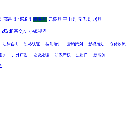
县
高邑县
深泽县
赞皇县
无极县
平山县
元氏县
赵县
市场
相亲交友
小镇视界
法律咨询
资格认证
技能培训
营销策划
影视策划
仓储物流
维护
户外广告
垃圾处理
知识产权
进出口
新能源
务