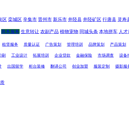
泉区
栾城区
辛集市
晋州市
新乐市
井陉县
井陉矿区
行唐县
灵寿
商务服务
生意转让
农副产品
植物宠物
同城头条
本地拼车
人才
租赁服务
质量认证
广告策划
管理培训
品牌策划
产品策划
印刷
工业设计
拓展培训
企业贷款
金融保险
市场调查
设备
计
出国留学
柜台装修
翻译公司
创业加盟
服装定制
摄影服
质