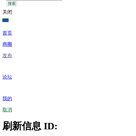
搜索
关闭
地图
首页
商圈
发布
论坛
我的
取消
刷新信息 ID: