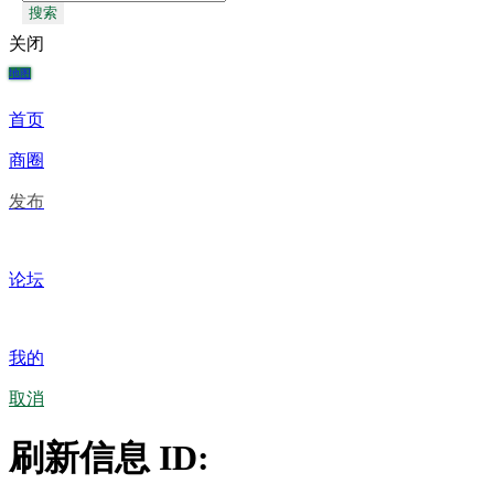
搜索
关闭
地图
首页
商圈
发布
论坛
我的
取消
刷新信息 ID: