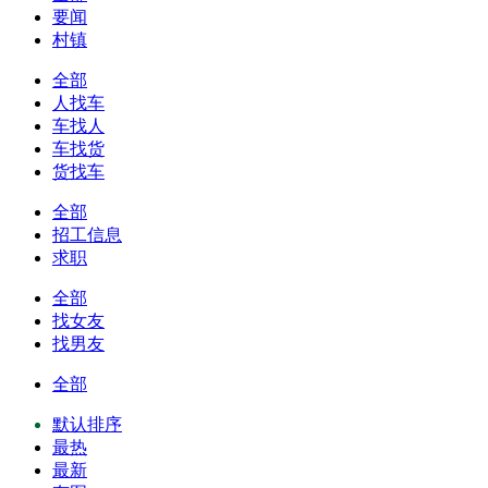
要闻
村镇
全部
人找车
车找人
车找货
货找车
全部
招工信息
求职
全部
找女友
找男友
全部
默认排序
最热
最新