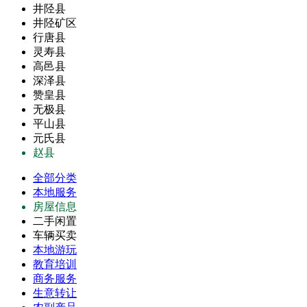
井陉县
井陉矿区
行唐县
灵寿县
高邑县
深泽县
赞皇县
无极县
平山县
元氏县
赵县
全部分类
本地服务
房屋信息
二手闲置
车辆买卖
本地游玩
教育培训
商务服务
生意转让