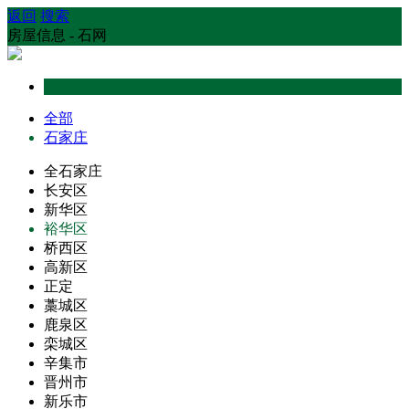
返回
搜索
房屋信息 - 石网
全部
石家庄
全石家庄
长安区
新华区
裕华区
桥西区
高新区
正定
藁城区
鹿泉区
栾城区
辛集市
晋州市
新乐市