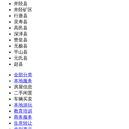
井陉县
井陉矿区
行唐县
灵寿县
高邑县
深泽县
赞皇县
无极县
平山县
元氏县
赵县
全部分类
本地服务
房屋信息
二手闲置
车辆买卖
本地游玩
教育培训
商务服务
生意转让