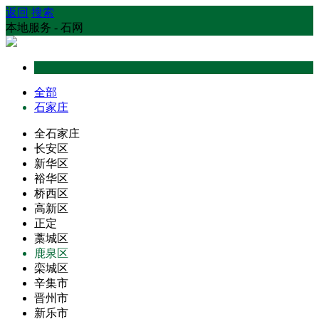
返回
搜索
本地服务 - 石网
全部
石家庄
全石家庄
长安区
新华区
裕华区
桥西区
高新区
正定
藁城区
鹿泉区
栾城区
辛集市
晋州市
新乐市