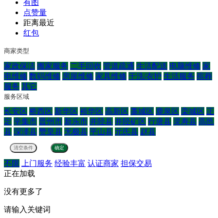
有图
点赞量
距离最近
红包
商家类型
家政保洁
搬家服务
二手回收
管道疏通
生活配送
电脑维修
家
电维修
数码维修
房屋维修
家具维修
干洗/衣护
生活服务
殡葬
服务
其它
服务区域
长安区
桥西区
新华区
裕华区
高新区
藁城区
鹿泉区
栾城区
正
定
辛集市
晋州市
新乐市
井陉县
井陉矿区
行唐县
灵寿县
高邑
县
深泽县
赞皇县
无极县
平山县
元氏县
赵县
不限
上门服务
经验丰富
认证商家
担保交易
正在加载
没有更多了
请输入关键词