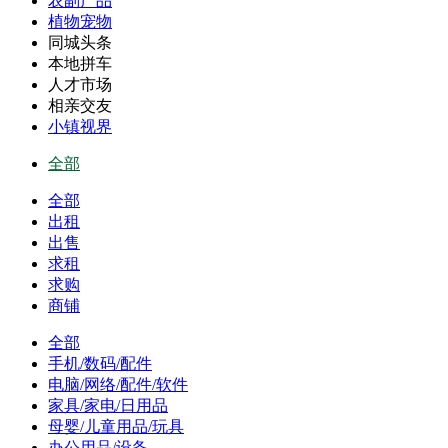
农副产品
植物宠物
同城头条
本地拼车
人才市场
相亲交友
小镇视界
全部
全部
出租
出售
求租
求购
商铺
全部
手机/数码/配件
电脑/网络/配件/软件
家具/家电/日用品
母婴/儿童用品/玩具
办公用品/设备