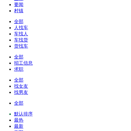
要闻
村镇
全部
人找车
车找人
车找货
货找车
全部
招工信息
求职
全部
找女友
找男友
全部
默认排序
最热
最新